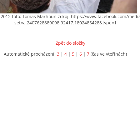
2012 foto: Tomáš Marhoun zdroj: https://www.facebook.com/media
set=a.2407628889098.92417.1802485428&type=1
Zpět do složky
Automatické procházení:
3
|
4
|
5
|
6
|
7
(čas ve vteřinách)