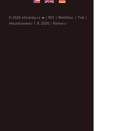
© 2026 eStránky.cz
|
RSS
|
WebSlice
|
Tisk
|
Aktualizováno: 1. 8. 2026
|
Nahoru ↑