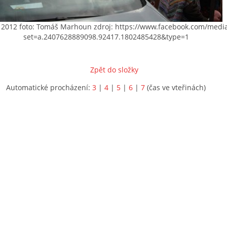
2012 foto: Tomáš Marhoun zdroj: https://www.facebook.com/media
set=a.2407628889098.92417.1802485428&type=1
Zpět do složky
Automatické procházení:
3
|
4
|
5
|
6
|
7
(čas ve vteřinách)