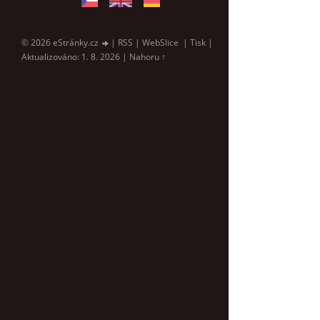
© 2026 eStránky.cz
|
RSS
|
WebSlice
|
Tisk
|
Aktualizováno: 1. 8. 2026
|
Nahoru ↑