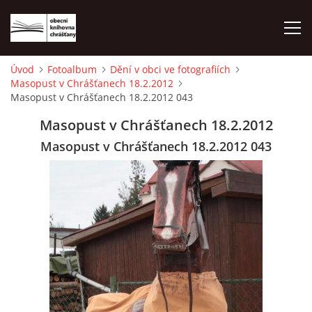
Úvod
Fotoalbum
Dění v obci ve fotografiích
Masopust v Chrášťanech 18.2.2012
ÚVOD
Masopust v Chrášťanech 18.2.2012 043
Masopust v Chrášťanech 18.2.2012
LETNÍ KINO 2026
Masopust v Chrášťanech 18.2.2012 043
VÝPŮJČNÍ DOBA
KONTAKTY
ON-LINE KATALOG
WEBOVÁ KAMERA