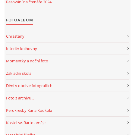
Pasování na čtenáře 2024
HRY, KVÍZY, VZDĚLÁVÁNÍ ON-LINE
FOTOALBUM
Obecní knihovna Chrášťany
Chrášťany
Chrášťany 74
Interiér knihovny
373 04
knihovnachrastany@seznam.cz
Momentky a noční foto
Základní škola
Dění v obci ve fotografiích
© 2026 eStránky.cz
|
RSS
|
WebSlice
|
Tisk
|
Aktualizováno: 1. 8. 2026
|
Foto z archivu...
Nahoru ↑
Perokresby Karla Koukola
Kostel sv. Bartoloměje