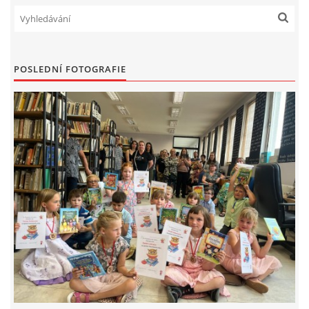
MOBILNÍ APLIKACE
FREE WIFI
POSLEDNÍ FOTOGRAFIE
VÝZNAČNÍ RODÁCI
FOTOALBUM
PODĚKOVÁNÍ
NAPSALI O NÁS....
SLUŽBY
KNIHOVNÍ ŘÁD