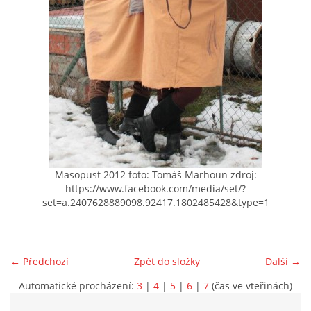
VIDEA Z DRONU
STREET ART
"KNIHOBUDKY"
ČASOSBĚRY - CHRÁŠŤANY
Masopust 2012 foto: Tomáš Marhoun zdroj:
https://www.facebook.com/media/set/?
PROJEKT FLYNN "KNIHOVNA" CARSEN
set=a.2407628889098.92417.1802485428&type=1
E-KNIHY DO KAŽDÉ KNIHOVNY
← Předchozí
Zpět do složky
Další →
GRANTY A DOTACE
Automatické procházení:
3
|
4
|
5
|
6
|
7
(čas ve vteřinách)