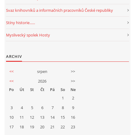
Svaz knihovníků a informačních pracovníků České republiky
Stíny historie......
Myslivecký spolek Hosty
ARCHIV
<<
srpen
>>
<<
2026
>>
Po
Út
St
Čt
Pá
So
Ne
1
2
3
4
5
6
7
8
9
10
11
12
13
14
15
16
17
18
19
20
21
22
23