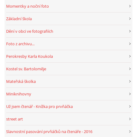
Momentky a noční foto
HRY, KVÍZY, VZDĚLÁVÁNÍ ON-LINE
Základní škola
Dění v obci ve fotografiích
Obecní knihovna Chrášťany
Foto z archivu...
Chrášťany 74
373 04
Perokresby Karla Koukola
knihovnachrastany@seznam.cz
Kostel sv. Bartoloměje
Mateřská školka
Miniknihovny
© 2026 eStránky.cz
|
RSS
|
WebSlice
|
Tisk
|
Aktualizováno: 1. 8. 2026
|
Nahoru ↑
Už jsem čtenář - Knížka pro prvňáčka
street art
Slavnostní pasování prvňáčků na čtenáře - 2016