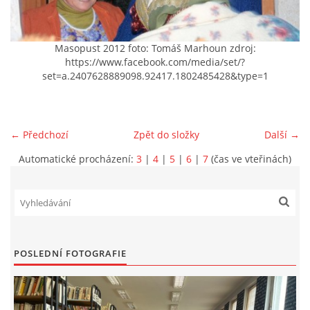
VIDEA Z DRONU
Masopust 2012 foto: Tomáš Marhoun zdroj:
https://www.facebook.com/media/set/?
STREET ART
set=a.2407628889098.92417.1802485428&type=1
"KNIHOBUDKY"
← Předchozí
Zpět do složky
Další →
ČASOSBĚRY - CHRÁŠŤANY
Automatické procházení:
3
|
4
|
5
|
6
|
7
(čas ve vteřinách)
PROJEKT FLYNN "KNIHOVNA" CARSEN
E-KNIHY DO KAŽDÉ KNIHOVNY
POSLEDNÍ FOTOGRAFIE
GRANTY A DOTACE