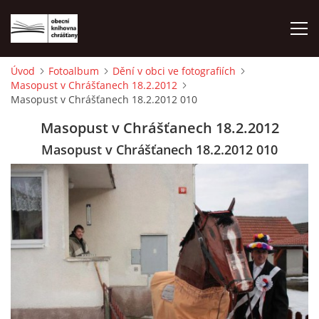
Úvod
Fotoalbum
Dění v obci ve fotografiích
Masopust v Chrášťanech 18.2.2012
ÚVOD
Masopust v Chrášťanech 18.2.2012 010
Masopust v Chrášťanech 18.2.2012
LETNÍ KINO 2026
Masopust v Chrášťanech 18.2.2012 010
VÝPŮJČNÍ DOBA
KONTAKTY
ON-LINE KATALOG
WEBOVÁ KAMERA