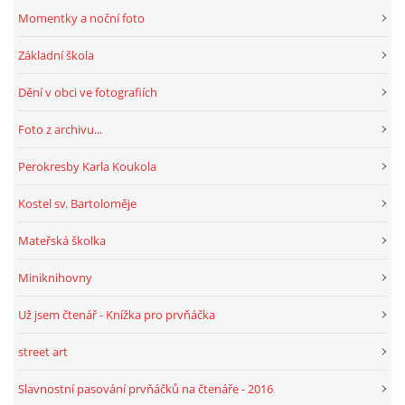
Momentky a noční foto
HRY, KVÍZY, VZDĚLÁVÁNÍ ON-LINE
Základní škola
Dění v obci ve fotografiích
Obecní knihovna Chrášťany
Foto z archivu...
Chrášťany 74
373 04
Perokresby Karla Koukola
knihovnachrastany@seznam.cz
Kostel sv. Bartoloměje
Mateřská školka
Miniknihovny
© 2026 eStránky.cz
|
RSS
|
WebSlice
|
Tisk
|
Aktualizováno: 1. 8. 2026
|
Nahoru ↑
Už jsem čtenář - Knížka pro prvňáčka
street art
Slavnostní pasování prvňáčků na čtenáře - 2016