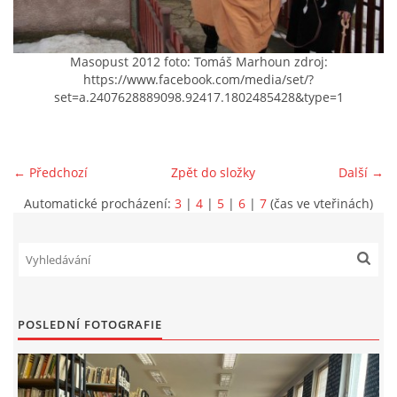
VIDEA Z DRONU
Masopust 2012 foto: Tomáš Marhoun zdroj:
https://www.facebook.com/media/set/?
STREET ART
set=a.2407628889098.92417.1802485428&type=1
"KNIHOBUDKY"
← Předchozí
Zpět do složky
Další →
ČASOSBĚRY - CHRÁŠŤANY
Automatické procházení:
3
|
4
|
5
|
6
|
7
(čas ve vteřinách)
PROJEKT FLYNN "KNIHOVNA" CARSEN
E-KNIHY DO KAŽDÉ KNIHOVNY
POSLEDNÍ FOTOGRAFIE
GRANTY A DOTACE