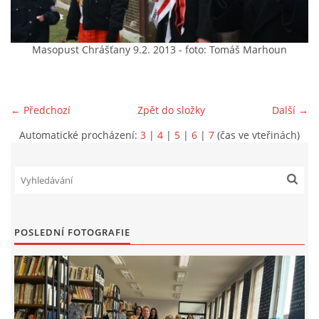
VIDEA Z DRONU
Masopust Chrášťany 9.2. 2013 - foto: Tomáš Marhoun
STREET ART
← Předchozí
Zpět do složky
Další →
"KNIHOBUDKY"
Automatické procházení:
3
|
4
|
5
|
6
|
7
(čas ve vteřinách)
ČASOSBĚRY - CHRÁŠŤANY
PROJEKT FLYNN "KNIHOVNA" CARSEN
POSLEDNÍ FOTOGRAFIE
E-KNIHY DO KAŽDÉ KNIHOVNY
GRANTY A DOTACE