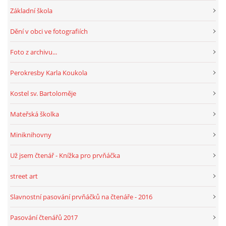
Základní škola
HRY, KVÍZY, VZDĚLÁVÁNÍ ON-LINE
Dění v obci ve fotografiích
Foto z archivu...
Obecní knihovna Chrášťany
Perokresby Karla Koukola
Chrášťany 74
373 04
Kostel sv. Bartoloměje
knihovnachrastany@seznam.cz
Mateřská školka
Miniknihovny
Už jsem čtenář - Knížka pro prvňáčka
© 2026 eStránky.cz
|
RSS
|
WebSlice
|
Tisk
|
Aktualizováno: 1. 8. 2026
|
Nahoru ↑
street art
Slavnostní pasování prvňáčků na čtenáře - 2016
Pasování čtenářů 2017