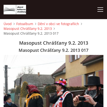
Úvod
Fotoalbum
Dění v obci ve fotografiích
Masopust Chrášťany 9.2. 2013
ÚVOD
Masopust Chrášťany 9.2. 2013 017
Masopust Chrášťany 9.2. 2013
LETNÍ KINO 2026
Masopust Chrášťany 9.2. 2013 017
VÝPŮJČNÍ DOBA
KONTAKTY
ON-LINE KATALOG
WEBOVÁ KAMERA