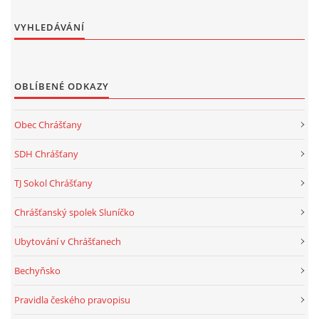
VYHLEDÁVÁNÍ
OBLÍBENÉ ODKAZY
Obec Chrášťany
SDH Chrášťany
TJ Sokol Chrášťany
Chrášťanský spolek Sluníčko
Ubytování v Chrášťanech
Bechyňsko
Pravidla českého pravopisu