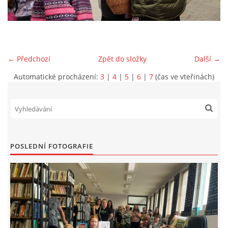
VIDEA Z DRONU
STREET ART
← Předchozí
Zpět do složky
Další →
Automatické procházení:
3
|
4
|
5
|
6
|
7
(čas ve vteřinách)
"KNIHOBUDKY"
ČASOSBĚRY - CHRÁŠŤANY
PROJEKT FLYNN "KNIHOVNA" CARSEN
POSLEDNÍ FOTOGRAFIE
E-KNIHY DO KAŽDÉ KNIHOVNY
GRANTY A DOTACE