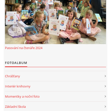
MOBILNÍ APLIKACE
FREE WIFI
VÝZNAČNÍ RODÁCI
Pasování na čtenáře 2024
FOTOALBUM
FOTOALBUM
PODĚKOVÁNÍ
Chrášťany
NAPSALI O NÁS....
Interiér knihovny
SLUŽBY
Momentky a noční foto
Základní škola
KNIHOVNÍ ŘÁD