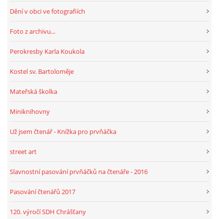
Dění v obci ve fotografiích
HRY, KVÍZY, VZDĚLÁVÁNÍ ON-LINE
Foto z archivu...
Perokresby Karla Koukola
Obecní knihovna Chrášťany
Kostel sv. Bartoloměje
Chrášťany 74
373 04
Mateřská školka
knihovnachrastany@seznam.cz
Miniknihovny
Už jsem čtenář - Knížka pro prvňáčka
street art
© 2026 eStránky.cz
|
RSS
|
WebSlice
|
Tisk
|
Aktualizováno: 1. 8. 2026
|
Nahoru ↑
Slavnostní pasování prvňáčků na čtenáře - 2016
Pasování čtenářů 2017
120. výročí SDH Chrášťany