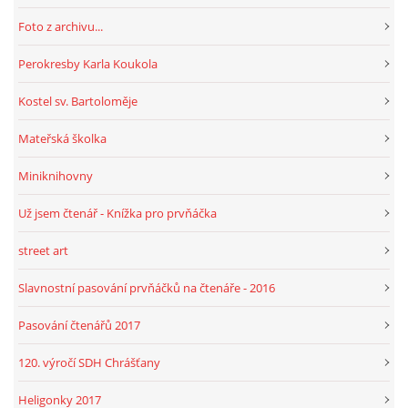
Foto z archivu...
HRY, KVÍZY, VZDĚLÁVÁNÍ ON-LINE
Perokresby Karla Koukola
Kostel sv. Bartoloměje
Obecní knihovna Chrášťany
Chrášťany 74
Mateřská školka
373 04
Miniknihovny
knihovnachrastany@seznam.cz
Už jsem čtenář - Knížka pro prvňáčka
street art
Slavnostní pasování prvňáčků na čtenáře - 2016
© 2026 eStránky.cz
|
RSS
|
WebSlice
|
Tisk
|
Aktualizováno: 1. 8. 2026
|
Nahoru ↑
Pasování čtenářů 2017
120. výročí SDH Chrášťany
Heligonky 2017