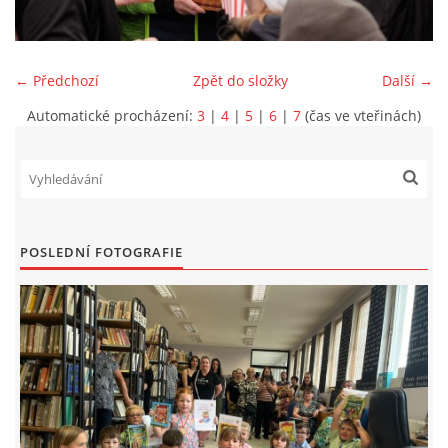
VIDEA Z DRONU
← Předchozí
Zpět do složky
Další →
STREET ART
Automatické procházení:
3
|
4
|
5
|
6
|
7
(čas ve vteřinách)
"KNIHOBUDKY"
ČASOSBĚRY - CHRÁŠŤANY
POSLEDNÍ FOTOGRAFIE
PROJEKT FLYNN "KNIHOVNA" CARSEN
E-KNIHY DO KAŽDÉ KNIHOVNY
GRANTY A DOTACE