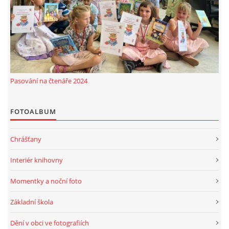
MOBILNÍ APLIKACE
FREE WIFI
VÝZNAČNÍ RODÁCI
Pasování na čtenáře 2024
FOTOALBUM
FOTOALBUM
PODĚKOVÁNÍ
Chrášťany
Interiér knihovny
NAPSALI O NÁS....
Momentky a noční foto
SLUŽBY
Základní škola
Dění v obci ve fotografiích
KNIHOVNÍ ŘÁD