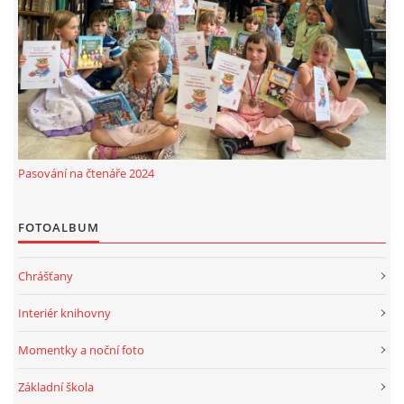
MOBILNÍ APLIKACE
FREE WIFI
VÝZNAČNÍ RODÁCI
Pasování na čtenáře 2024
FOTOALBUM
FOTOALBUM
PODĚKOVÁNÍ
Chrášťany
NAPSALI O NÁS....
Interiér knihovny
SLUŽBY
Momentky a noční foto
Základní škola
KNIHOVNÍ ŘÁD