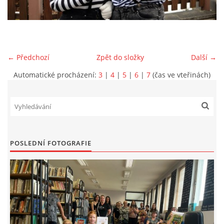
VIDEA Z DRONU
STREET ART
← Předchozí
Zpět do složky
Další →
Automatické procházení:
3
|
4
|
5
|
6
|
7
(čas ve vteřinách)
"KNIHOBUDKY"
ČASOSBĚRY - CHRÁŠŤANY
PROJEKT FLYNN "KNIHOVNA" CARSEN
POSLEDNÍ FOTOGRAFIE
E-KNIHY DO KAŽDÉ KNIHOVNY
GRANTY A DOTACE