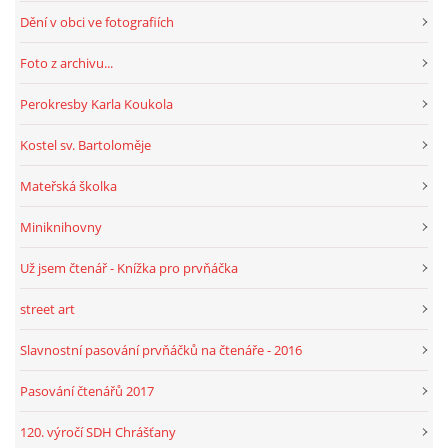
Dění v obci ve fotografiích
HRY, KVÍZY, VZDĚLÁVÁNÍ ON-LINE
Foto z archivu...
Perokresby Karla Koukola
Obecní knihovna Chrášťany
Kostel sv. Bartoloměje
Chrášťany 74
373 04
Mateřská školka
knihovnachrastany@seznam.cz
Miniknihovny
Už jsem čtenář - Knížka pro prvňáčka
street art
© 2026 eStránky.cz
|
RSS
|
WebSlice
|
Tisk
|
Aktualizováno: 1. 8. 2026
|
Nahoru ↑
Slavnostní pasování prvňáčků na čtenáře - 2016
Pasování čtenářů 2017
120. výročí SDH Chrášťany