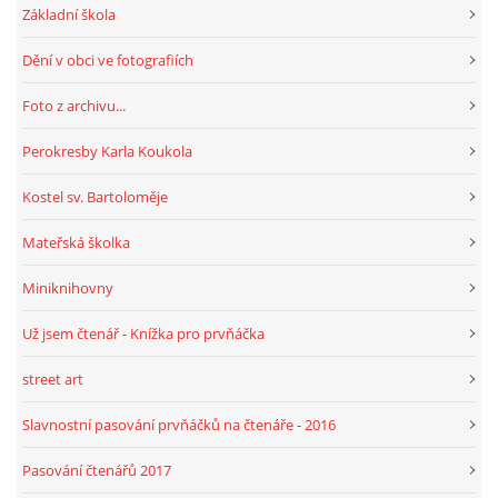
Základní škola
Dění v obci ve fotografiích
HRY, KVÍZY, VZDĚLÁVÁNÍ ON-LINE
Foto z archivu...
Obecní knihovna Chrášťany
Perokresby Karla Koukola
Chrášťany 74
373 04
Kostel sv. Bartoloměje
knihovnachrastany@seznam.cz
Mateřská školka
Miniknihovny
Už jsem čtenář - Knížka pro prvňáčka
© 2026 eStránky.cz
|
RSS
|
WebSlice
|
Tisk
|
Aktualizováno: 1. 8. 2026
|
Nahoru ↑
street art
Slavnostní pasování prvňáčků na čtenáře - 2016
Pasování čtenářů 2017