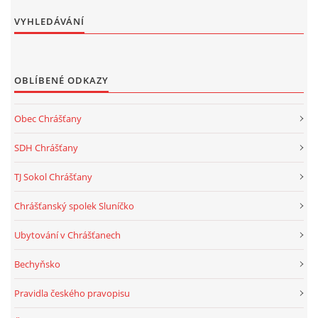
VYHLEDÁVÁNÍ
OBLÍBENÉ ODKAZY
Obec Chrášťany
SDH Chrášťany
TJ Sokol Chrášťany
Chrášťanský spolek Sluníčko
Ubytování v Chrášťanech
Bechyňsko
Pravidla českého pravopisu