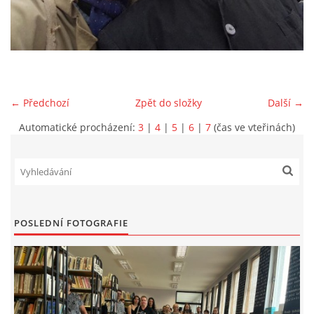
VIDEA Z DRONU
STREET ART
← Předchozí
Zpět do složky
Další →
"KNIHOBUDKY"
Automatické procházení:
3
|
4
|
5
|
6
|
7
(čas ve vteřinách)
ČASOSBĚRY - CHRÁŠŤANY
PROJEKT FLYNN "KNIHOVNA" CARSEN
POSLEDNÍ FOTOGRAFIE
E-KNIHY DO KAŽDÉ KNIHOVNY
GRANTY A DOTACE