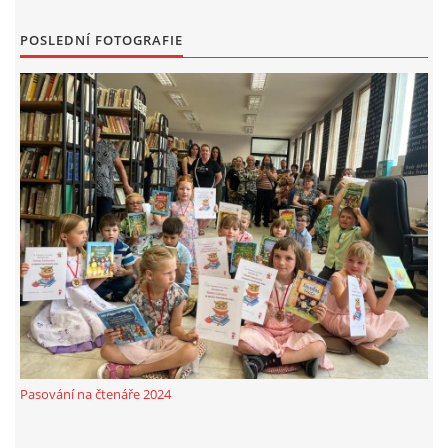
MOBILNÍ APLIKACE
POSLEDNÍ FOTOGRAFIE
FREE WIFI
VÝZNAČNÍ RODÁCI
FOTOALBUM
PODĚKOVÁNÍ
NAPSALI O NÁS....
SLUŽBY
Pasování na čtenáře 2024
KNIHOVNÍ ŘÁD