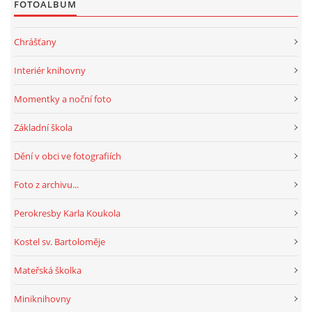
FOTOALBUM
HRY, KVÍZY, VZDĚLÁVÁNÍ ON-LINE
Chrášťany
Interiér knihovny
Obecní knihovna Chrášťany
Momentky a noční foto
Chrášťany 74
373 04
Základní škola
knihovnachrastany@seznam.cz
Dění v obci ve fotografiích
Foto z archivu...
Perokresby Karla Koukola
© 2026 eStránky.cz
|
RSS
|
WebSlice
|
Tisk
|
Aktualizováno: 1. 8. 2026
|
Nahoru ↑
Kostel sv. Bartoloměje
Mateřská školka
Miniknihovny