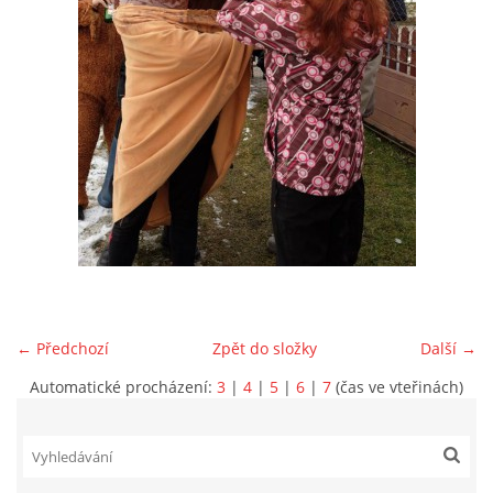
VIDEA Z DRONU
STREET ART
"KNIHOBUDKY"
ČASOSBĚRY - CHRÁŠŤANY
PROJEKT FLYNN "KNIHOVNA" CARSEN
← Předchozí
Zpět do složky
Další →
E-KNIHY DO KAŽDÉ KNIHOVNY
Automatické procházení:
3
|
4
|
5
|
6
|
7
(čas ve vteřinách)
GRANTY A DOTACE