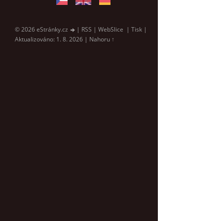
© 2026 eStránky.cz
|
RSS
|
WebSlice
|
Tisk
|
Aktualizováno: 1. 8. 2026
|
Nahoru ↑