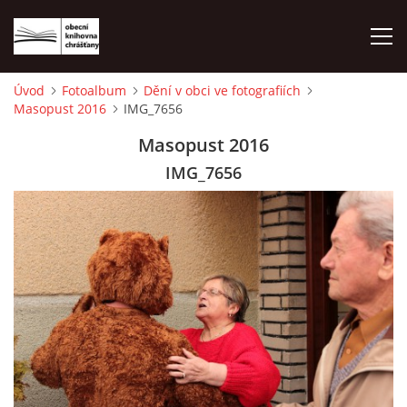
Úvod
Fotoalbum
Dění v obci ve fotografiích
Masopust 2016
IMG_7656
ÚVOD
Masopust 2016
LETNÍ KINO 2026
IMG_7656
VÝPŮJČNÍ DOBA
KONTAKTY
ON-LINE KATALOG
WEBOVÁ KAMERA