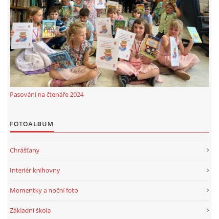
MOBILNÍ APLIKACE
FREE WIFI
VÝZNAČNÍ RODÁCI
Pasování na čtenáře 2024
FOTOALBUM
FOTOALBUM
PODĚKOVÁNÍ
Chrášťany
NAPSALI O NÁS....
Interiér knihovny
SLUŽBY
Momentky a noční foto
Základní škola
KNIHOVNÍ ŘÁD