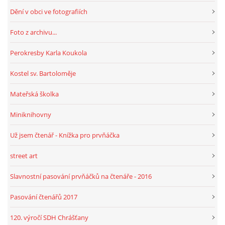
Dění v obci ve fotografiích
HRY, KVÍZY, VZDĚLÁVÁNÍ ON-LINE
Foto z archivu...
Perokresby Karla Koukola
Obecní knihovna Chrášťany
Kostel sv. Bartoloměje
Chrášťany 74
373 04
Mateřská školka
knihovnachrastany@seznam.cz
Miniknihovny
Už jsem čtenář - Knížka pro prvňáčka
street art
© 2026 eStránky.cz
|
RSS
|
WebSlice
|
Tisk
|
Aktualizováno: 1. 8. 2026
|
Nahoru ↑
Slavnostní pasování prvňáčků na čtenáře - 2016
Pasování čtenářů 2017
120. výročí SDH Chrášťany