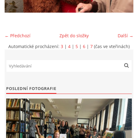
VIDEA Z DRONU
STREET ART
← Předchozí
Zpět do složky
Další →
Automatické procházení:
3
|
4
|
5
|
6
|
7
(čas ve vteřinách)
"KNIHOBUDKY"
ČASOSBĚRY - CHRÁŠŤANY
PROJEKT FLYNN "KNIHOVNA" CARSEN
POSLEDNÍ FOTOGRAFIE
E-KNIHY DO KAŽDÉ KNIHOVNY
GRANTY A DOTACE