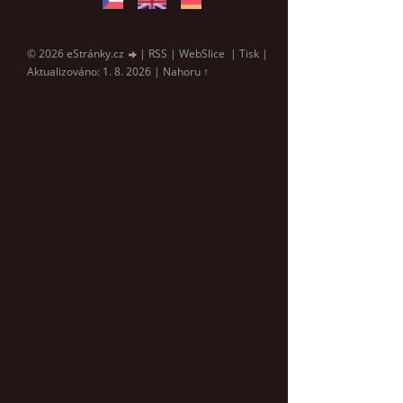
© 2026 eStránky.cz
|
RSS
|
WebSlice
|
Tisk
|
Aktualizováno: 1. 8. 2026
|
Nahoru ↑