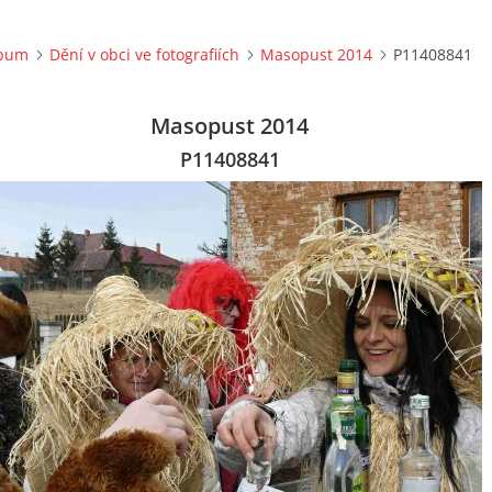
lbum
Dění v obci ve fotografiích
Masopust 2014
P11408841
Masopust 2014
P11408841