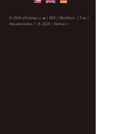
© 2026 eStránky.cz
|
RSS
|
WebSlice
|
Tisk
|
Aktualizováno: 1. 8. 2026
|
Nahoru ↑