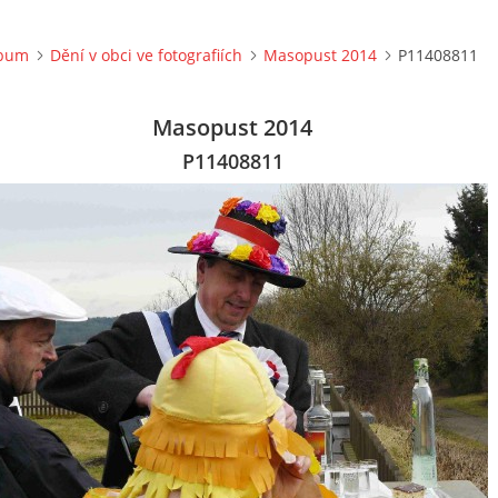
lbum
Dění v obci ve fotografiích
Masopust 2014
P11408811
Masopust 2014
P11408811