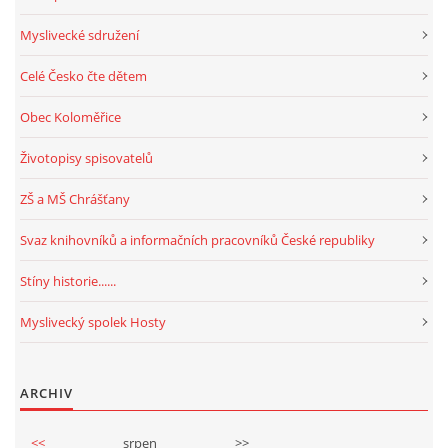
Myslivecké sdružení
Celé Česko čte dětem
Obec Koloměřice
Životopisy spisovatelů
ZŠ a MŠ Chrášťany
Svaz knihovníků a informačních pracovníků České republiky
Stíny historie......
Myslivecký spolek Hosty
ARCHIV
<<
srpen
>>