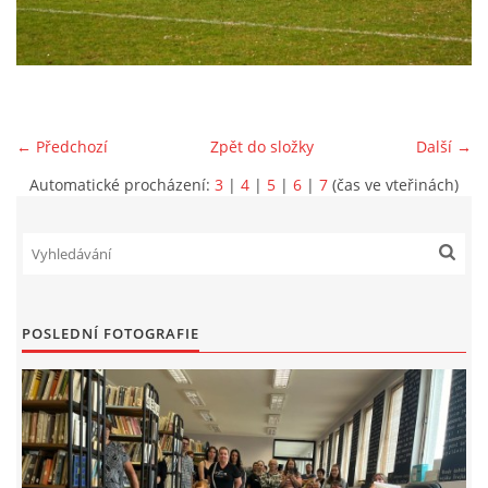
VIDEA Z DRONU
STREET ART
← Předchozí
Zpět do složky
Další →
"KNIHOBUDKY"
Automatické procházení:
3
|
4
|
5
|
6
|
7
(čas ve vteřinách)
ČASOSBĚRY - CHRÁŠŤANY
PROJEKT FLYNN "KNIHOVNA" CARSEN
POSLEDNÍ FOTOGRAFIE
E-KNIHY DO KAŽDÉ KNIHOVNY
GRANTY A DOTACE