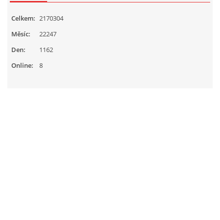
Celkem:
2170304
Měsíc:
22247
Den:
1162
Online:
8