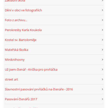
Základní škola
Dění v obci ve fotografiích
HRY, KVÍZY, VZDĚLÁVÁNÍ ON-LINE
Foto z archivu...
Obecní knihovna Chrášťany
Perokresby Karla Koukola
Chrášťany 74
Kostel sv. Bartoloměje
373 04
knihovnachrastany@seznam.cz
Mateřská školka
Miniknihovny
Už jsem čtenář - Knížka pro prvňáčka
© 2026 eStránky.cz
|
RSS
|
WebSlice
|
Tisk
|
Aktualizováno: 1. 8. 2026
|
street art
Nahoru ↑
Slavnostní pasování prvňáčků na čtenáře - 2016
Pasování čtenářů 2017