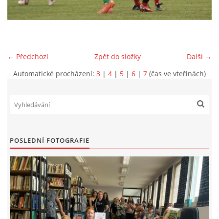
VIDEA Z DRONU
STREET ART
← Předchozí
Zpět do složky
Další →
Automatické procházení:
3
|
4
|
5
|
6
|
7
(čas ve vteřinách)
"KNIHOBUDKY"
ČASOSBĚRY - CHRÁŠŤANY
PROJEKT FLYNN "KNIHOVNA" CARSEN
POSLEDNÍ FOTOGRAFIE
E-KNIHY DO KAŽDÉ KNIHOVNY
GRANTY A DOTACE