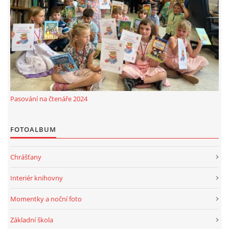
MOBILNÍ APLIKACE
FREE WIFI
VÝZNAČNÍ RODÁCI
Pasování na čtenáře 2024
FOTOALBUM
FOTOALBUM
PODĚKOVÁNÍ
Chrášťany
NAPSALI O NÁS....
Interiér knihovny
SLUŽBY
Momentky a noční foto
Základní škola
KNIHOVNÍ ŘÁD