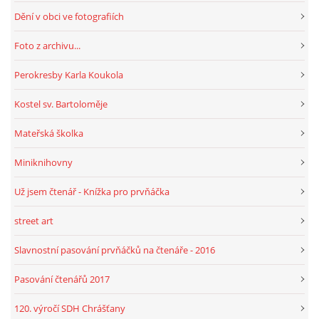
Dění v obci ve fotografiích
HRY, KVÍZY, VZDĚLÁVÁNÍ ON-LINE
Foto z archivu...
Perokresby Karla Koukola
Obecní knihovna Chrášťany
Kostel sv. Bartoloměje
Chrášťany 74
373 04
Mateřská školka
knihovnachrastany@seznam.cz
Miniknihovny
Už jsem čtenář - Knížka pro prvňáčka
street art
© 2026 eStránky.cz
|
RSS
|
WebSlice
|
Tisk
|
Aktualizováno: 1. 8. 2026
|
Nahoru ↑
Slavnostní pasování prvňáčků na čtenáře - 2016
Pasování čtenářů 2017
120. výročí SDH Chrášťany