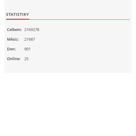
STATISTIKY
Celkem:
2169278
Měsíc:
21687
Den:
901
Online:
25