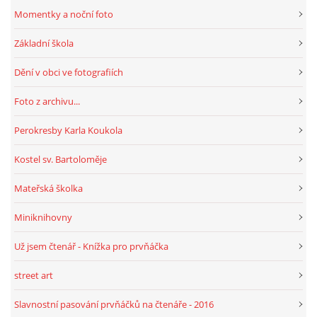
Momentky a noční foto
HRY, KVÍZY, VZDĚLÁVÁNÍ ON-LINE
Základní škola
Dění v obci ve fotografiích
Obecní knihovna Chrášťany
Foto z archivu...
Chrášťany 74
373 04
Perokresby Karla Koukola
knihovnachrastany@seznam.cz
Kostel sv. Bartoloměje
Mateřská školka
Miniknihovny
© 2026 eStránky.cz
|
RSS
|
WebSlice
|
Tisk
|
Aktualizováno: 1. 8. 2026
|
Nahoru ↑
Už jsem čtenář - Knížka pro prvňáčka
street art
Slavnostní pasování prvňáčků na čtenáře - 2016