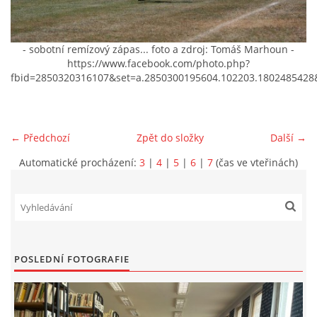
VIDEA Z DRONU
- sobotní remízový zápas... foto a zdroj: Tomáš Marhoun -
https://www.facebook.com/photo.php?
STREET ART
fbid=2850320316107&set=a.2850300195604.102203.1802485428
"KNIHOBUDKY"
← Předchozí
Zpět do složky
Další →
ČASOSBĚRY - CHRÁŠŤANY
Automatické procházení:
3
|
4
|
5
|
6
|
7
(čas ve vteřinách)
PROJEKT FLYNN "KNIHOVNA" CARSEN
E-KNIHY DO KAŽDÉ KNIHOVNY
POSLEDNÍ FOTOGRAFIE
GRANTY A DOTACE