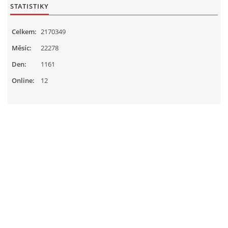
STATISTIKY
Celkem:
2170349
Měsíc:
22278
Den:
1161
Online:
12