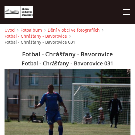
Úvod
Fotoalbum
Dění v obci ve fotografiích
Fotbal - Chrášťany - Bavorovice
ÚVOD
Fotbal - Chrášťany - Bavorovice 031
Fotbal - Chrášťany - Bavorovice
LETNÍ KINO 2026
Fotbal - Chrášťany - Bavorovice 031
VÝPŮJČNÍ DOBA
KONTAKTY
ON-LINE KATALOG
WEBOVÁ KAMERA