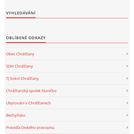
VYHLEDÁVÁNÍ
OBLÍBENÉ ODKAZY
Obec Chrášťany
SDH Chrášťany
TJ Sokol Chrášťany
Chrášťanský spolek Sluníčko
Ubytování v Chrášťanech
Bechyňsko
Pravidla českého pravopisu