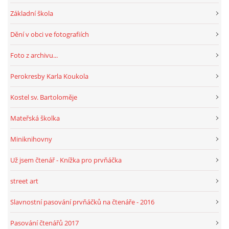
Základní škola
HRY, KVÍZY, VZDĚLÁVÁNÍ ON-LINE
Dění v obci ve fotografiích
Foto z archivu...
Obecní knihovna Chrášťany
Chrášťany 74
Perokresby Karla Koukola
373 04
Kostel sv. Bartoloměje
knihovnachrastany@seznam.cz
Mateřská školka
Miniknihovny
© 2026 eStránky.cz
|
RSS
|
WebSlice
|
Tisk
|
Aktualizováno: 1. 8. 2026
|
Už jsem čtenář - Knížka pro prvňáčka
Nahoru ↑
street art
Slavnostní pasování prvňáčků na čtenáře - 2016
Pasování čtenářů 2017