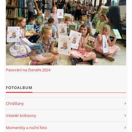
MOBILNÍ APLIKACE
FREE WIFI
VÝZNAČNÍ RODÁCI
FOTOALBUM
Pasování na čtenáře 2024
PODĚKOVÁNÍ
FOTOALBUM
NAPSALI O NÁS....
Chrášťany
SLUŽBY
Interiér knihovny
Momentky a noční foto
KNIHOVNÍ ŘÁD