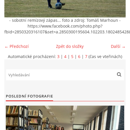
VIDEA Z DRONU
- sobotní remízový zápas... foto a zdroj: Tomáš Marhoun -
https://www.facebook.com/photo.php?
STREET ART
fbid=2850320316107&set=a.2850300195604.102203.1802485428
← Předchozí
Zpět do složky
Další →
"KNIHOBUDKY"
Automatické procházení:
3
|
4
|
5
|
6
|
7
(čas ve vteřinách)
ČASOSBĚRY - CHRÁŠŤANY
PROJEKT FLYNN "KNIHOVNA" CARSEN
POSLEDNÍ FOTOGRAFIE
E-KNIHY DO KAŽDÉ KNIHOVNY
GRANTY A DOTACE