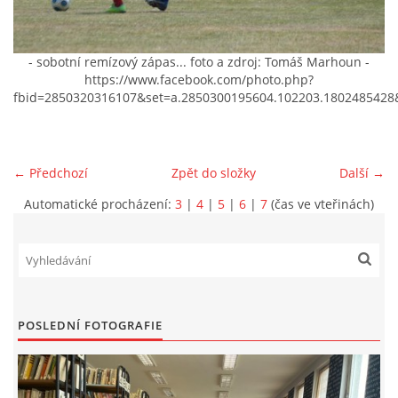
VIDEA Z DRONU
- sobotní remízový zápas... foto a zdroj: Tomáš Marhoun -
https://www.facebook.com/photo.php?
STREET ART
fbid=2850320316107&set=a.2850300195604.102203.1802485428
"KNIHOBUDKY"
← Předchozí
Zpět do složky
Další →
ČASOSBĚRY - CHRÁŠŤANY
Automatické procházení:
3
|
4
|
5
|
6
|
7
(čas ve vteřinách)
PROJEKT FLYNN "KNIHOVNA" CARSEN
E-KNIHY DO KAŽDÉ KNIHOVNY
POSLEDNÍ FOTOGRAFIE
GRANTY A DOTACE