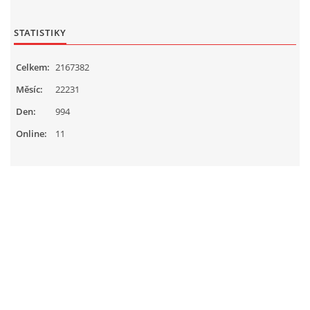
STATISTIKY
Celkem:
2167382
Měsíc:
22231
Den:
994
Online:
11