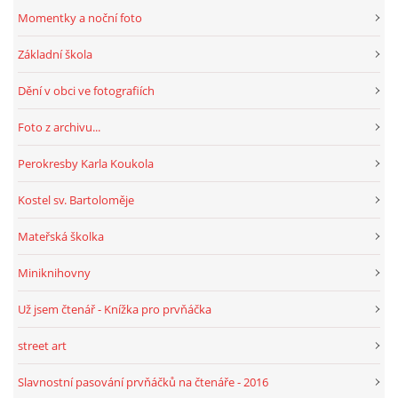
Momentky a noční foto
HRY, KVÍZY, VZDĚLÁVÁNÍ ON-LINE
Základní škola
Dění v obci ve fotografiích
Obecní knihovna Chrášťany
Foto z archivu...
Chrášťany 74
373 04
Perokresby Karla Koukola
knihovnachrastany@seznam.cz
Kostel sv. Bartoloměje
Mateřská školka
Miniknihovny
© 2026 eStránky.cz
|
RSS
|
WebSlice
|
Tisk
|
Aktualizováno: 1. 8. 2026
|
Nahoru ↑
Už jsem čtenář - Knížka pro prvňáčka
street art
Slavnostní pasování prvňáčků na čtenáře - 2016