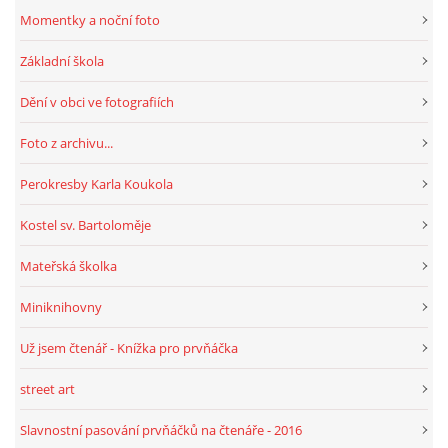
Momentky a noční foto
HRY, KVÍZY, VZDĚLÁVÁNÍ ON-LINE
Základní škola
Dění v obci ve fotografiích
Obecní knihovna Chrášťany
Foto z archivu...
Chrášťany 74
373 04
Perokresby Karla Koukola
knihovnachrastany@seznam.cz
Kostel sv. Bartoloměje
Mateřská školka
Miniknihovny
© 2026 eStránky.cz
|
RSS
|
WebSlice
|
Tisk
|
Aktualizováno: 1. 8. 2026
|
Nahoru ↑
Už jsem čtenář - Knížka pro prvňáčka
street art
Slavnostní pasování prvňáčků na čtenáře - 2016