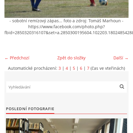
VIDEA Z DRONU
- sobotní remízový zápas... foto a zdroj: Tomáš Marhoun -
https://www.facebook.com/photo.php?
STREET ART
fbid=2850320316107&set=a.2850300195604.102203.1802485428
"KNIHOBUDKY"
← Předchozí
Zpět do složky
Další →
ČASOSBĚRY - CHRÁŠŤANY
Automatické procházení:
3
|
4
|
5
|
6
|
7
(čas ve vteřinách)
PROJEKT FLYNN "KNIHOVNA" CARSEN
E-KNIHY DO KAŽDÉ KNIHOVNY
POSLEDNÍ FOTOGRAFIE
GRANTY A DOTACE