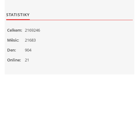
STATISTIKY
Celkem:
2169246
Měsíc:
21683
Den:
904
Online:
21