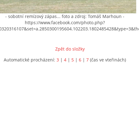
- sobotní remízový zápas... foto a zdroj: Tomáš Marhoun -
https://www.facebook.com/photo.php?
0320316107&set=a.2850300195604.102203.1802485428&type=3&th
Zpět do složky
Automatické procházení:
3
|
4
|
5
|
6
|
7
(čas ve vteřinách)