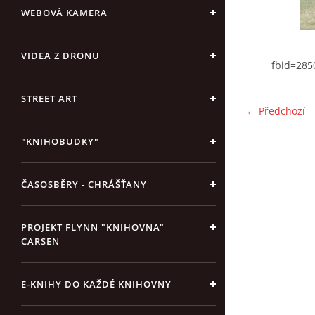
WEBOVÁ KAMERA
VIDEA Z DRONU
fbid=285
STREET ART
← Předchozí
"KNIHOBUDKY"
ČASOSBĚRY - CHRÁŠŤANY
PROJEKT FLYNN "KNIHOVNA"
CARSEN
E-KNIHY DO KAŽDÉ KNIHOVNY