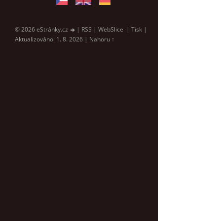
© 2026 eStránky.cz
|
RSS
|
WebSlice
|
Tisk
|
Aktualizováno: 1. 8. 2026
|
Nahoru ↑