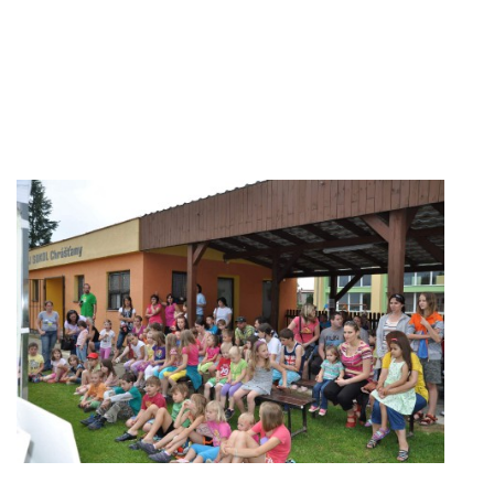
VIDEA Z DRONU
STREET ART
"KNIHOBUDKY"
ČASOSBĚRY - CHRÁŠŤANY
PROJEKT FLYNN "KNIHOVNA" CARSEN
E-KNIHY DO KAŽDÉ KNIHOVNY
GRANTY A DOTACE