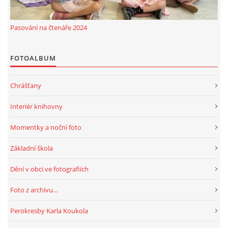
Pasování na čtenáře 2024
HRY, KVÍZY, VZDĚLÁVÁNÍ ON-LINE
FOTOALBUM
Obecní knihovna Chrášťany
Chrášťany 74
373 04
Chrášťany
knihovnachrastany@seznam.cz
Interiér knihovny
Momentky a noční foto
Základní škola
© 2026 eStránky.cz
|
RSS
|
WebSlice
|
Tisk
|
Aktualizováno: 1. 8. 2026
|
Dění v obci ve fotografiích
Nahoru ↑
Foto z archivu...
Perokresby Karla Koukola