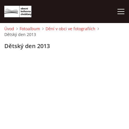
Úvod
Fotoalbum
Dění v obci ve fotografiích
Dětský den 2013
ÚVOD
Dětský den 2013
LETNÍ KINO 2026
VÝPŮJČNÍ DOBA
KONTAKTY
ON-LINE KATALOG
WEBOVÁ KAMERA