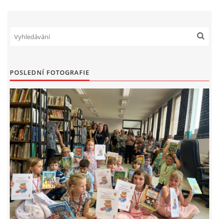
MOBILNÍ APLIKACE
FREE WIFI
VÝZNAČNÍ RODÁCI
POSLEDNÍ FOTOGRAFIE
FOTOALBUM
PODĚKOVÁNÍ
NAPSALI O NÁS....
SLUŽBY
KNIHOVNÍ ŘÁD