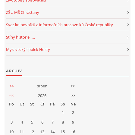
Životopisy spisovatelů
ZŠ a MŠ Chrášťany
Svaz knihovníků a informačních pracovníků České republiky
Stíny historie......
Myslivecký spolek Hosty
ARCHIV
<<
srpen
>>
<<
2026
>>
Po
Út
St
Čt
Pá
So
Ne
1
2
3
4
5
6
7
8
9
10
11
12
13
14
15
16