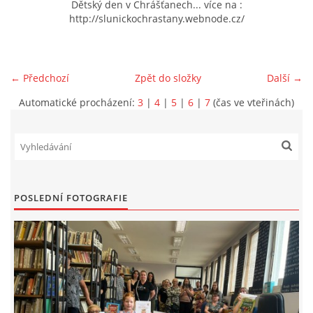
Dětský den v Chrášťanech... více na :
http://slunickochrastany.webnode.cz/
VIDEA Z DRONU
STREET ART
← Předchozí
Zpět do složky
Další →
Automatické procházení:
3
|
4
|
5
|
6
|
7
(čas ve vteřinách)
"KNIHOBUDKY"
ČASOSBĚRY - CHRÁŠŤANY
PROJEKT FLYNN "KNIHOVNA" CARSEN
POSLEDNÍ FOTOGRAFIE
E-KNIHY DO KAŽDÉ KNIHOVNY
GRANTY A DOTACE