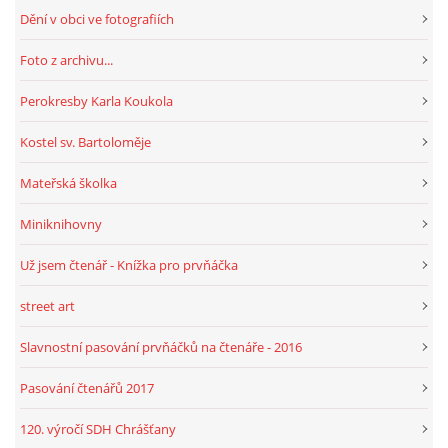
Dění v obci ve fotografiích
HRY, KVÍZY, VZDĚLÁVÁNÍ ON-LINE
Foto z archivu...
Perokresby Karla Koukola
Obecní knihovna Chrášťany
Kostel sv. Bartoloměje
Chrášťany 74
373 04
Mateřská školka
knihovnachrastany@seznam.cz
Miniknihovny
Už jsem čtenář - Knížka pro prvňáčka
street art
© 2026 eStránky.cz
|
RSS
|
WebSlice
|
Tisk
|
Aktualizováno: 1. 8. 2026
|
Nahoru ↑
Slavnostní pasování prvňáčků na čtenáře - 2016
Pasování čtenářů 2017
120. výročí SDH Chrášťany