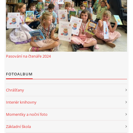
MOBILNÍ APLIKACE
FREE WIFI
VÝZNAČNÍ RODÁCI
Pasování na čtenáře 2024
FOTOALBUM
FOTOALBUM
PODĚKOVÁNÍ
Chrášťany
NAPSALI O NÁS....
Interiér knihovny
SLUŽBY
Momentky a noční foto
Základní škola
KNIHOVNÍ ŘÁD