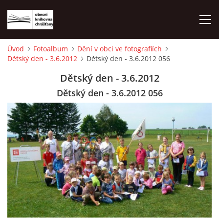
Úvod
Fotoalbum
Dění v obci ve fotografiích
Dětský den - 3.6.2012
Dětský den - 3.6.2012 056
ÚVOD
Dětský den - 3.6.2012
LETNÍ KINO 2026
Dětský den - 3.6.2012 056
VÝPŮJČNÍ DOBA
KONTAKTY
ON-LINE KATALOG
WEBOVÁ KAMERA