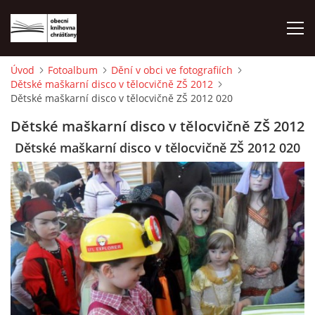
Úvod
Fotoalbum
Dění v obci ve fotografiích
Dětské maškarní disco v tělocvičně ZŠ 2012
ÚVOD
Dětské maškarní disco v tělocvičně ZŠ 2012 020
Dětské maškarní disco v tělocvičně ZŠ 2012
LETNÍ KINO 2026
Dětské maškarní disco v tělocvičně ZŠ 2012 020
VÝPŮJČNÍ DOBA
KONTAKTY
ON-LINE KATALOG
WEBOVÁ KAMERA