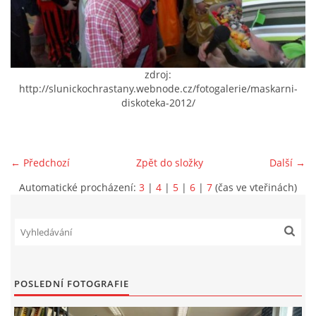
VIDEA Z DRONU
STREET ART
zdroj:
http://slunickochrastany.webnode.cz/fotogalerie/maskarni-
diskoteka-2012/
"KNIHOBUDKY"
ČASOSBĚRY - CHRÁŠŤANY
← Předchozí
Zpět do složky
Další →
Automatické procházení:
3
|
4
|
5
|
6
|
7
(čas ve vteřinách)
PROJEKT FLYNN "KNIHOVNA" CARSEN
E-KNIHY DO KAŽDÉ KNIHOVNY
POSLEDNÍ FOTOGRAFIE
GRANTY A DOTACE