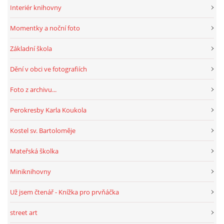
Interiér knihovny
Momentky a noční foto
HRY, KVÍZY, VZDĚLÁVÁNÍ ON-LINE
Základní škola
Obecní knihovna Chrášťany
Dění v obci ve fotografiích
Chrášťany 74
373 04
Foto z archivu...
knihovnachrastany@seznam.cz
Perokresby Karla Koukola
Kostel sv. Bartoloměje
Mateřská školka
© 2026 eStránky.cz
|
RSS
|
WebSlice
|
Tisk
|
Aktualizováno: 1. 8. 2026
|
Nahoru ↑
Miniknihovny
Už jsem čtenář - Knížka pro prvňáčka
street art