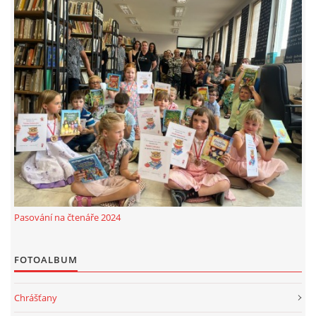
MOBILNÍ APLIKACE
FREE WIFI
VÝZNAČNÍ RODÁCI
FOTOALBUM
PODĚKOVÁNÍ
Pasování na čtenáře 2024
NAPSALI O NÁS....
FOTOALBUM
SLUŽBY
Chrášťany
KNIHOVNÍ ŘÁD