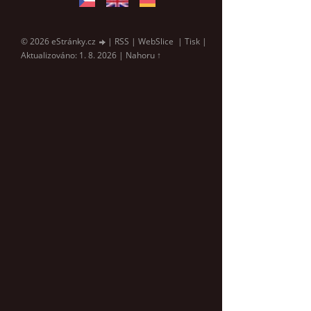
© 2026 eStránky.cz
|
RSS
|
WebSlice
|
Tisk
|
Aktualizováno: 1. 8. 2026
|
Nahoru ↑