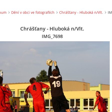
lbum
Dění v obci ve fotografiích
Chrášťany - Hluboká n/Vlt.
IM
Chrášťany - Hluboká n/Vlt.
IMG_7698