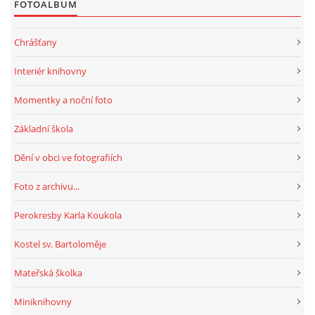
FOTOALBUM
HRY, KVÍZY, VZDĚLÁVÁNÍ ON-LINE
Chrášťany
Interiér knihovny
Obecní knihovna Chrášťany
Momentky a noční foto
Chrášťany 74
373 04
Základní škola
knihovnachrastany@seznam.cz
Dění v obci ve fotografiích
Foto z archivu...
Perokresby Karla Koukola
© 2026 eStránky.cz
|
RSS
|
WebSlice
|
Tisk
|
Aktualizováno: 1. 8. 2026
|
Nahoru ↑
Kostel sv. Bartoloměje
Mateřská školka
Miniknihovny