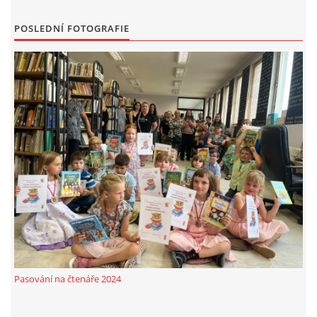
MOBILNÍ APLIKACE
POSLEDNÍ FOTOGRAFIE
FREE WIFI
VÝZNAČNÍ RODÁCI
FOTOALBUM
PODĚKOVÁNÍ
NAPSALI O NÁS....
SLUŽBY
Pasování na čtenáře 2024
KNIHOVNÍ ŘÁD