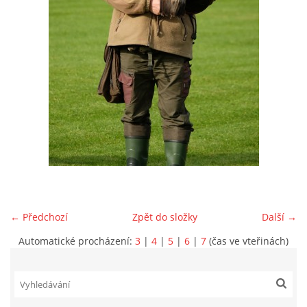
VIDEA Z DRONU
STREET ART
"KNIHOBUDKY"
ČASOSBĚRY - CHRÁŠŤANY
PROJEKT FLYNN "KNIHOVNA" CARSEN
← Předchozí
Zpět do složky
Další →
E-KNIHY DO KAŽDÉ KNIHOVNY
Automatické procházení:
3
|
4
|
5
|
6
|
7
(čas ve vteřinách)
GRANTY A DOTACE