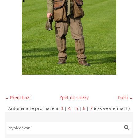
VIDEA Z DRONU
STREET ART
"KNIHOBUDKY"
ČASOSBĚRY - CHRÁŠŤANY
PROJEKT FLYNN "KNIHOVNA" CARSEN
← Předchozí
Zpět do složky
Další →
E-KNIHY DO KAŽDÉ KNIHOVNY
Automatické procházení:
3
|
4
|
5
|
6
|
7
(čas ve vteřinách)
GRANTY A DOTACE