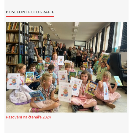
MOBILNÍ APLIKACE
POSLEDNÍ FOTOGRAFIE
FREE WIFI
VÝZNAČNÍ RODÁCI
FOTOALBUM
PODĚKOVÁNÍ
NAPSALI O NÁS....
SLUŽBY
Pasování na čtenáře 2024
KNIHOVNÍ ŘÁD