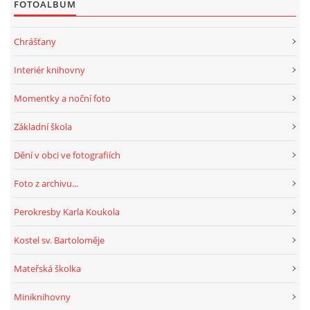
FOTOALBUM
HRY, KVÍZY, VZDĚLÁVÁNÍ ON-LINE
Chrášťany
Interiér knihovny
Obecní knihovna Chrášťany
Momentky a noční foto
Chrášťany 74
373 04
Základní škola
knihovnachrastany@seznam.cz
Dění v obci ve fotografiích
Foto z archivu...
Perokresby Karla Koukola
© 2026 eStránky.cz
|
RSS
|
WebSlice
|
Tisk
|
Aktualizováno: 1. 8. 2026
|
Nahoru ↑
Kostel sv. Bartoloměje
Mateřská školka
Miniknihovny