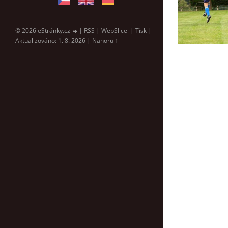
© 2026 eStránky.cz
|
RSS
|
WebSlice
|
Tisk
|
Aktualizováno: 1. 8. 2026
|
Nahoru ↑