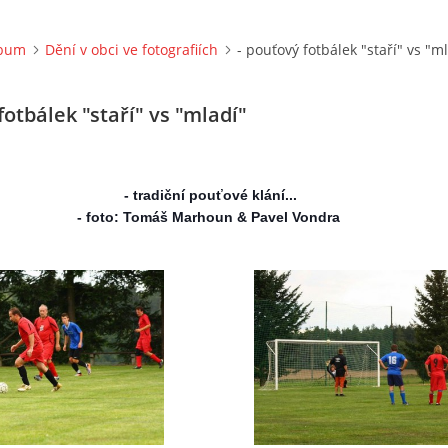
lbum
Dění v obci ve fotografiích
- pouťový fotbálek "staří" vs "m
fotbálek "staří" vs "mladí"
- tradiční pouťové klání...
- foto: Tomáš Marhoun & Pavel Vondra