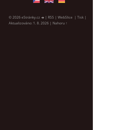
© 2026 eStránky.cz
|
RSS
|
WebSlice
|
Tisk
|
Aktualizováno: 1. 8. 2026
|
Nahoru ↑