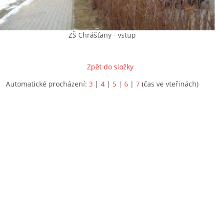
ZŠ Chrášťany - vstup
Zpět do složky
Automatické procházení:
3
|
4
|
5
|
6
|
7
(čas ve vteřinách)