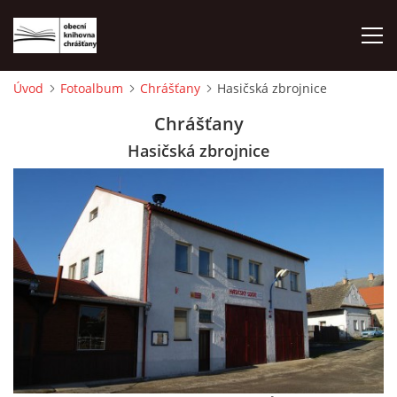
Úvod
Fotoalbum
Chrášťany
Hasičská zbrojnice
ÚVOD
Chrášťany
Hasičská zbrojnice
LETNÍ KINO 2026
VÝPŮJČNÍ DOBA
KONTAKTY
ON-LINE KATALOG
WEBOVÁ KAMERA