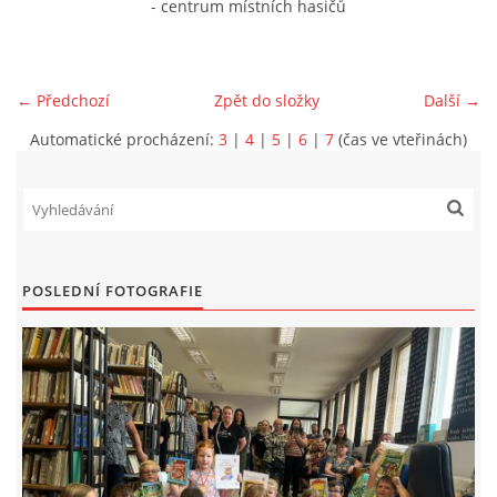
- centrum místních hasičů
VIDEA Z DRONU
← Předchozí
Zpět do složky
Další →
STREET ART
Automatické procházení:
3
|
4
|
5
|
6
|
7
(čas ve vteřinách)
"KNIHOBUDKY"
ČASOSBĚRY - CHRÁŠŤANY
POSLEDNÍ FOTOGRAFIE
PROJEKT FLYNN "KNIHOVNA" CARSEN
E-KNIHY DO KAŽDÉ KNIHOVNY
GRANTY A DOTACE