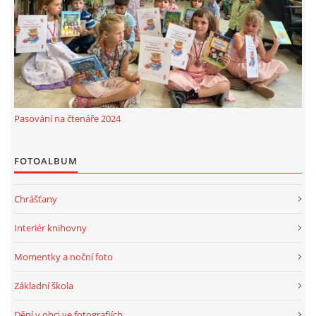
MOBILNÍ APLIKACE
FREE WIFI
VÝZNAČNÍ RODÁCI
Pasování na čtenáře 2024
FOTOALBUM
FOTOALBUM
PODĚKOVÁNÍ
Chrášťany
NAPSALI O NÁS....
Interiér knihovny
Momentky a noční foto
SLUŽBY
Základní škola
KNIHOVNÍ ŘÁD
Dění v obci ve fotografiích