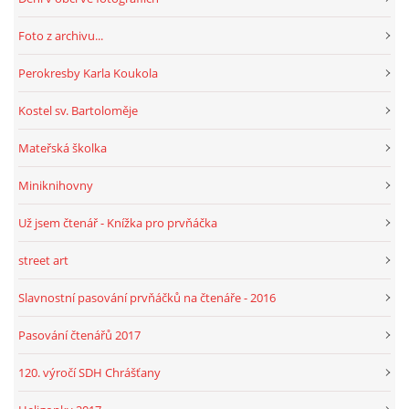
Foto z archivu...
HRY, KVÍZY, VZDĚLÁVÁNÍ ON-LINE
Perokresby Karla Koukola
Obecní knihovna Chrášťany
Kostel sv. Bartoloměje
Chrášťany 74
Mateřská školka
373 04
knihovnachrastany@seznam.cz
Miniknihovny
Už jsem čtenář - Knížka pro prvňáčka
street art
© 2026 eStránky.cz
|
RSS
|
WebSlice
|
Tisk
|
Aktualizováno: 1. 8. 2026
|
Slavnostní pasování prvňáčků na čtenáře - 2016
Nahoru ↑
Pasování čtenářů 2017
120. výročí SDH Chrášťany