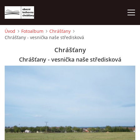
Úvod
Fotoalbum
Chrášťany
Chrášťany - vesnička naše středisková
ÚVOD
Chrášťany
LETNÍ KINO 2026
Chrášťany - vesnička naše středisková
VÝPŮJČNÍ DOBA
KONTAKTY
ON-LINE KATALOG
WEBOVÁ KAMERA