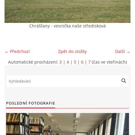
VIDEA Z DRONU
Chrášťany - vesnička naše středisková
STREET ART
"KNIHOBUDKY"
← Předchozí
Zpět do složky
Další →
Automatické procházení:
3
|
4
|
5
|
6
|
7
(čas ve vteřinách)
ČASOSBĚRY - CHRÁŠŤANY
PROJEKT FLYNN "KNIHOVNA" CARSEN
POSLEDNÍ FOTOGRAFIE
E-KNIHY DO KAŽDÉ KNIHOVNY
GRANTY A DOTACE