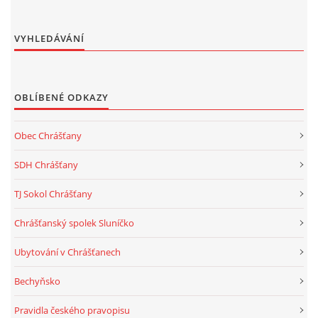
VYHLEDÁVÁNÍ
OBLÍBENÉ ODKAZY
Obec Chrášťany
SDH Chrášťany
TJ Sokol Chrášťany
Chrášťanský spolek Sluníčko
Ubytování v Chrášťanech
Bechyňsko
Pravidla českého pravopisu