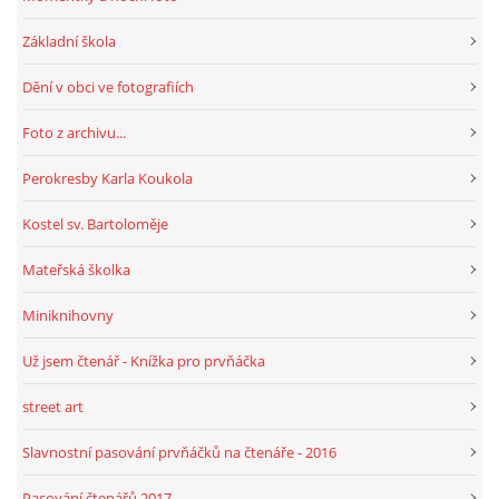
Základní škola
HRY, KVÍZY, VZDĚLÁVÁNÍ ON-LINE
Dění v obci ve fotografiích
Obecní knihovna Chrášťany
Foto z archivu...
Chrášťany 74
Perokresby Karla Koukola
373 04
knihovnachrastany@seznam.cz
Kostel sv. Bartoloměje
Mateřská školka
Miniknihovny
© 2026 eStránky.cz
|
RSS
|
WebSlice
|
Tisk
|
Aktualizováno: 1. 8. 2026
|
Už jsem čtenář - Knížka pro prvňáčka
Nahoru ↑
street art
Slavnostní pasování prvňáčků na čtenáře - 2016
Pasování čtenářů 2017