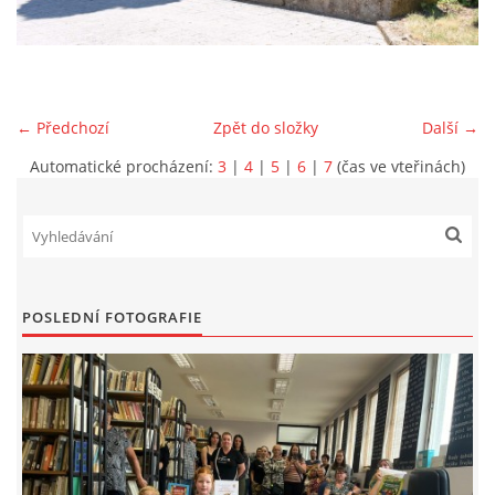
VIDEA Z DRONU
STREET ART
← Předchozí
Zpět do složky
Další →
Automatické procházení:
3
|
4
|
5
|
6
|
7
(čas ve vteřinách)
"KNIHOBUDKY"
ČASOSBĚRY - CHRÁŠŤANY
PROJEKT FLYNN "KNIHOVNA" CARSEN
POSLEDNÍ FOTOGRAFIE
E-KNIHY DO KAŽDÉ KNIHOVNY
GRANTY A DOTACE