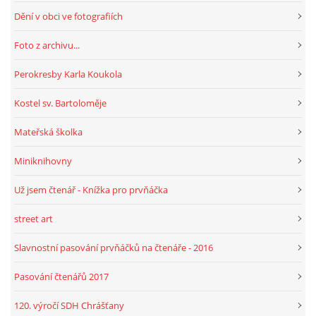
Dění v obci ve fotografiích
HRY, KVÍZY, VZDĚLÁVÁNÍ ON-LINE
Foto z archivu...
Perokresby Karla Koukola
Obecní knihovna Chrášťany
Kostel sv. Bartoloměje
Chrášťany 74
373 04
Mateřská školka
knihovnachrastany@seznam.cz
Miniknihovny
Už jsem čtenář - Knížka pro prvňáčka
street art
© 2026 eStránky.cz
|
RSS
|
WebSlice
|
Tisk
|
Aktualizováno: 1. 8. 2026
|
Nahoru ↑
Slavnostní pasování prvňáčků na čtenáře - 2016
Pasování čtenářů 2017
120. výročí SDH Chrášťany