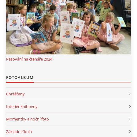
MOBILNÍ APLIKACE
FREE WIFI
VÝZNAČNÍ RODÁCI
Pasování na čtenáře 2024
FOTOALBUM
FOTOALBUM
PODĚKOVÁNÍ
Chrášťany
NAPSALI O NÁS....
Interiér knihovny
SLUŽBY
Momentky a noční foto
Základní škola
KNIHOVNÍ ŘÁD