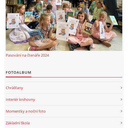
MOBILNÍ APLIKACE
FREE WIFI
VÝZNAČNÍ RODÁCI
Pasování na čtenáře 2024
FOTOALBUM
FOTOALBUM
PODĚKOVÁNÍ
Chrášťany
NAPSALI O NÁS....
Interiér knihovny
SLUŽBY
Momentky a noční foto
Základní škola
KNIHOVNÍ ŘÁD