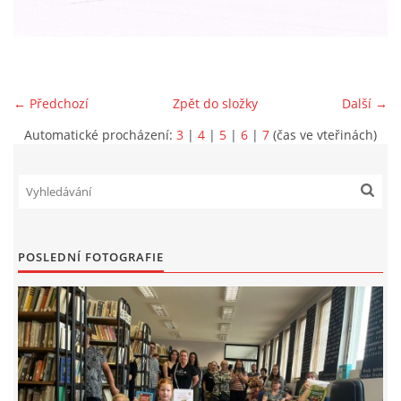
VIDEA Z DRONU
STREET ART
← Předchozí
Zpět do složky
Další →
Automatické procházení:
3
|
4
|
5
|
6
|
7
(čas ve vteřinách)
"KNIHOBUDKY"
ČASOSBĚRY - CHRÁŠŤANY
PROJEKT FLYNN "KNIHOVNA" CARSEN
POSLEDNÍ FOTOGRAFIE
E-KNIHY DO KAŽDÉ KNIHOVNY
GRANTY A DOTACE