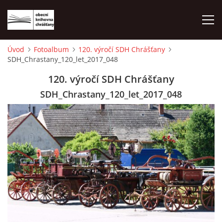
Úvod
Fotoalbum
120. výročí SDH Chrášťany
SDH_Chrastany_120_let_2017_048
ÚVOD
120. výročí SDH Chrášťany
LETNÍ KINO 2026
SDH_Chrastany_120_let_2017_048
VÝPŮJČNÍ DOBA
KONTAKTY
ON-LINE KATALOG
WEBOVÁ KAMERA