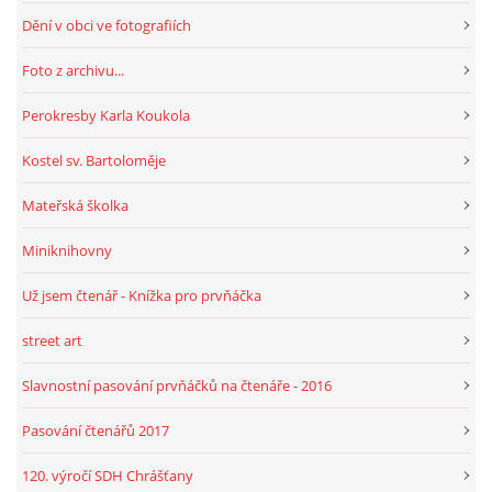
Dění v obci ve fotografiích
HRY, KVÍZY, VZDĚLÁVÁNÍ ON-LINE
Foto z archivu...
Perokresby Karla Koukola
Obecní knihovna Chrášťany
Kostel sv. Bartoloměje
Chrášťany 74
373 04
Mateřská školka
knihovnachrastany@seznam.cz
Miniknihovny
Už jsem čtenář - Knížka pro prvňáčka
street art
© 2026 eStránky.cz
|
RSS
|
WebSlice
|
Tisk
|
Aktualizováno: 1. 8. 2026
|
Nahoru ↑
Slavnostní pasování prvňáčků na čtenáře - 2016
Pasování čtenářů 2017
120. výročí SDH Chrášťany