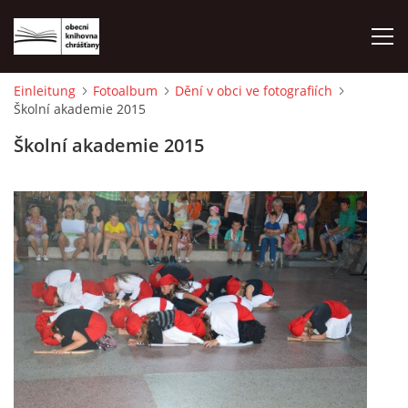
Einleitung
Fotoalbum
Dění v obci ve fotografiích
Školní akademie 2015
EINLEITUNG
Školní akademie 2015
FOTOALBUM
© 2026 eStránky.cz
|
WebSlice
|
Drucken
|
Aktualisiert: 1. 8. 2026
|
Nach oben ↑