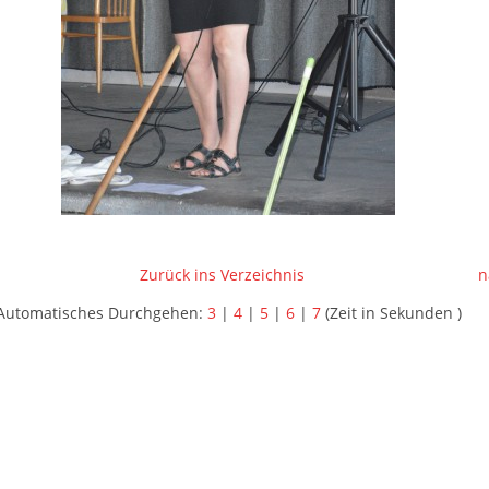
Zurück ins Verzeichnis
n
Automatisches Durchgehen:
3
|
4
|
5
|
6
|
7
(Zeit in Sekunden )