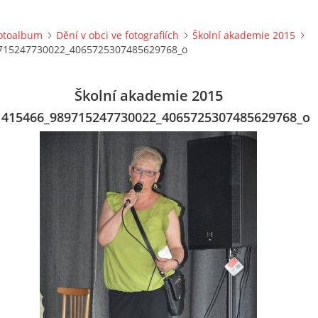
otoalbum
Dění v obci ve fotografiích
Školní akademie 2015
715247730022_4065725307485629768_o
Školní akademie 2015
1415466_989715247730022_4065725307485629768_o