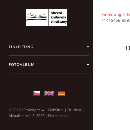
Einleitung
F
11415466_989
EINLEITUNG
1
FOTOALBUM
© 2026 eStránky.cz
|
WebSlice
|
Drucken
|
Aktualisiert: 1. 8. 2026
|
Nach oben ↑