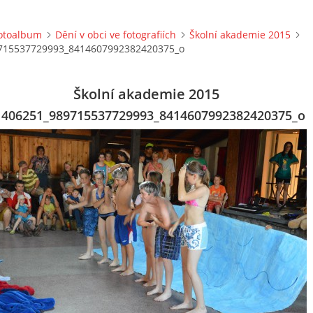
otoalbum
Dění v obci ve fotografiích
Školní akademie 2015
715537729993_8414607992382420375_o
Školní akademie 2015
1406251_989715537729993_8414607992382420375_o