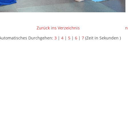
Zurück ins Verzeichnis
n
Automatisches Durchgehen:
3
|
4
|
5
|
6
|
7
(Zeit in Sekunden )