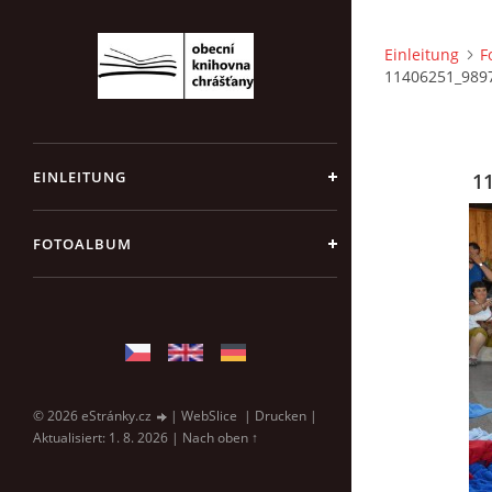
Einleitung
F
11406251_989
EINLEITUNG
1
FOTOALBUM
© 2026 eStránky.cz
|
WebSlice
|
Drucken
|
Aktualisiert: 1. 8. 2026
|
Nach oben ↑