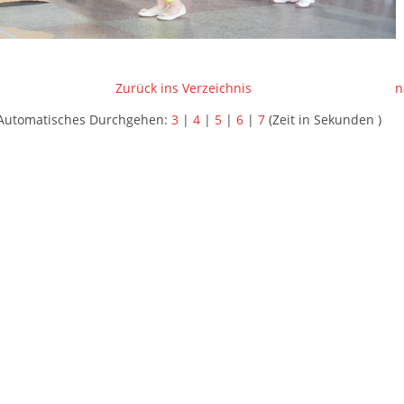
Zurück ins Verzeichnis
n
Automatisches Durchgehen:
3
|
4
|
5
|
6
|
7
(Zeit in Sekunden )