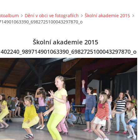
otoalbum
Dění v obci ve fotografiích
Školní akademie 2015
714901063390_6982725100043297870_o
Školní akademie 2015
1402240_989714901063390_6982725100043297870_o