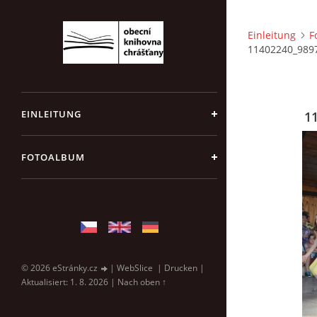
Einleitung
F
11402240_989
EINLEITUNG
1
FOTOALBUM
© 2026 eStránky.cz
|
WebSlice
|
Drucken
|
Aktualisiert: 1. 8. 2026
|
Nach oben ↑