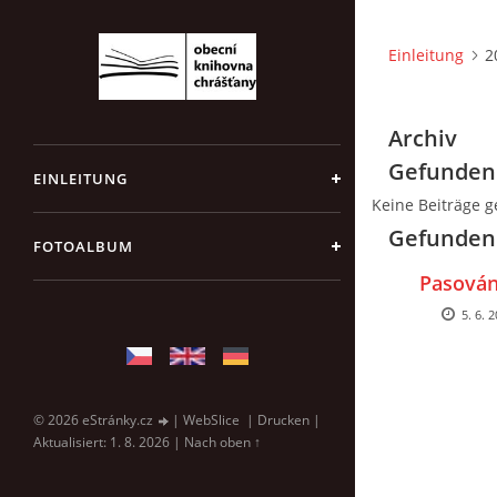
Einleitung
2
Archiv
Gefunden
EINLEITUNG
Keine Beiträge 
Gefundene
FOTOALBUM
Pasován
5. 6. 
© 2026 eStránky.cz
|
WebSlice
|
Drucken
|
Aktualisiert: 1. 8. 2026
|
Nach oben ↑