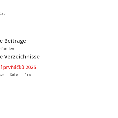
025
e Beiträge
gefunden
 Verzeichnisse
í prvňáčků 2025
2025
0
0