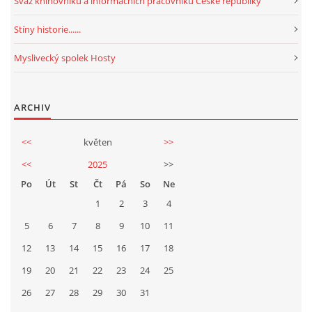
Svaz knihovníků a informačních pracovníků České republiky
Stíny historie......
Myslivecký spolek Hosty
ARCHIV
<<
květen
>>
<<
2025
>>
Po
Út
St
Čt
Pá
So
Ne
1
2
3
4
5
6
7
8
9
10
11
12
13
14
15
16
17
18
19
20
21
22
23
24
25
26
27
28
29
30
31