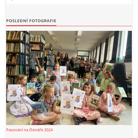
VIDEA Z DRONU
POSLEDNÍ FOTOGRAFIE
STREET ART
"KNIHOBUDKY"
ČASOSBĚRY - CHRÁŠŤANY
PROJEKT FLYNN "KNIHOVNA" CARSEN
E-KNIHY DO KAŽDÉ KNIHOVNY
GRANTY A DOTACE
Pasování na čtenáře 2024