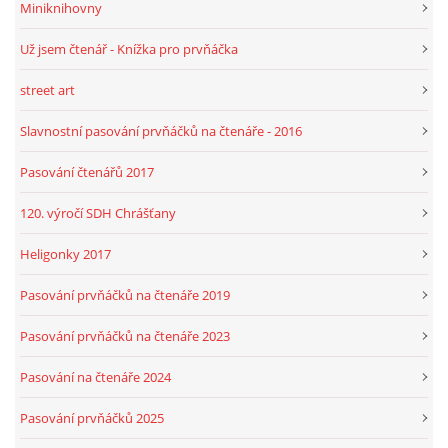
Miniknihovny
Už jsem čtenář - Knížka pro prvňáčka
HRY, KVÍZY, VZDĚLÁVÁNÍ ON-LINE
street art
Obecní knihovna Chrášťany
Slavnostní pasování prvňáčků na čtenáře - 2016
Chrášťany 74
373 04
Pasování čtenářů 2017
knihovnachrastany@seznam.cz
120. výročí SDH Chrášťany
Heligonky 2017
Pasování prvňáčků na čtenáře 2019
© 2026 eStránky.cz
|
RSS
|
WebSlice
|
Tisk
|
Aktualizováno: 1. 8. 2026
|
Nahoru ↑
Pasování prvňáčků na čtenáře 2023
Pasování na čtenáře 2024
Pasování prvňáčků 2025