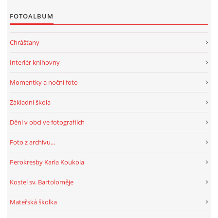
MOBILNÍ APLIKACE
FOTOALBUM
FREE WIFI
Chrášťany
Interiér knihovny
VÝZNAČNÍ RODÁCI
Momentky a noční foto
FOTOALBUM
Základní škola
Dění v obci ve fotografiích
PODĚKOVÁNÍ
Foto z archivu...
NAPSALI O NÁS....
Perokresby Karla Koukola
Kostel sv. Bartoloměje
SLUŽBY
Mateřská školka
KNIHOVNÍ ŘÁD