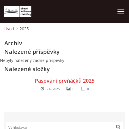
Úvod
2025
ÚVOD
Archiv
Nalezené příspěvky
LETNÍ KINO 2026
Nebyly nalezeny žádné příspěvky
Nalezené složky
VÝPŮJČNÍ DOBA
Pasování prvňáčků 2025
KONTAKTY
5. 6. 2025
0
0
ON-LINE KATALOG
WEBOVÁ KAMERA