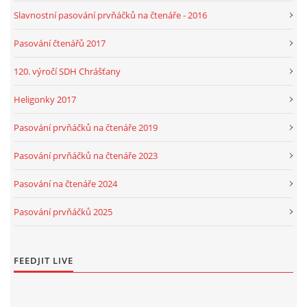
Slavnostní pasování prvňáčků na čtenáře - 2016
HRY, KVÍZY, VZDĚLÁVÁNÍ ON-LINE
Pasování čtenářů 2017
120. výročí SDH Chrášťany
Obecní knihovna Chrášťany
Heligonky 2017
Chrášťany 74
373 04
Pasování prvňáčků na čtenáře 2019
knihovnachrastany@seznam.cz
Pasování prvňáčků na čtenáře 2023
Pasování na čtenáře 2024
Pasování prvňáčků 2025
© 2026 eStránky.cz
|
RSS
|
WebSlice
|
Tisk
|
Aktualizováno: 1. 8. 2026
|
Nahoru ↑
FEEDJIT LIVE