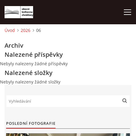
Úvod
2026
06
ÚVOD
Archiv
Nalezené příspěvky
LETNÍ KINO 2026
Nebyly nalezeny žádné příspěvky
Nalezené složky
VÝPŮJČNÍ DOBA
Nebyly nalezeny žádné složky
KONTAKTY
ON-LINE KATALOG
POSLEDNÍ FOTOGRAFIE
WEBOVÁ KAMERA