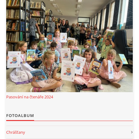
VIDEA Z DRONU
STREET ART
"KNIHOBUDKY"
ČASOSBĚRY - CHRÁŠŤANY
PROJEKT FLYNN "KNIHOVNA" CARSEN
Pasování na čtenáře 2024
E-KNIHY DO KAŽDÉ KNIHOVNY
FOTOALBUM
GRANTY A DOTACE
Chrášťany