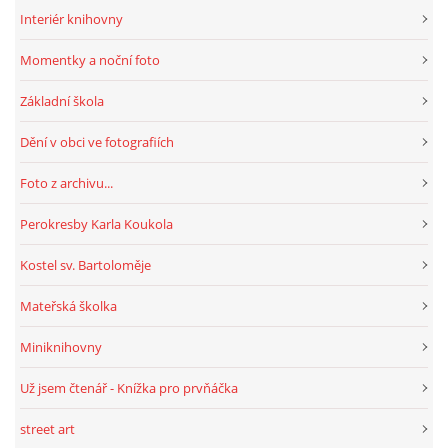
MOBILNÍ APLIKACE
Interiér knihovny
Momentky a noční foto
FREE WIFI
Základní škola
VÝZNAČNÍ RODÁCI
Dění v obci ve fotografiích
Foto z archivu...
FOTOALBUM
Perokresby Karla Koukola
PODĚKOVÁNÍ
Kostel sv. Bartoloměje
Mateřská školka
NAPSALI O NÁS....
Miniknihovny
SLUŽBY
Už jsem čtenář - Knížka pro prvňáčka
street art
KNIHOVNÍ ŘÁD