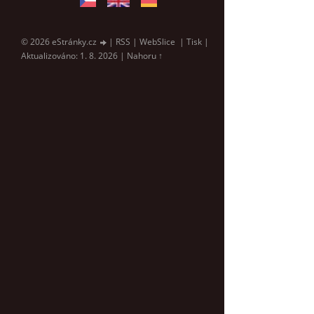
© 2026 eStránky.cz
|
RSS
|
WebSlice
|
Tisk
|
Aktualizováno: 1. 8. 2026
|
Nahoru ↑