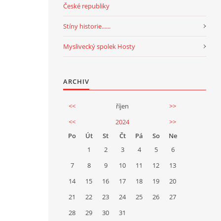
České republiky
Stíny historie......
Myslivecký spolek Hosty
ARCHIV
<<
říjen
>>
<<
2024
>>
Po
Út
St
Čt
Pá
So
Ne
1
2
3
4
5
6
7
8
9
10
11
12
13
14
15
16
17
18
19
20
21
22
23
24
25
26
27
28
29
30
31