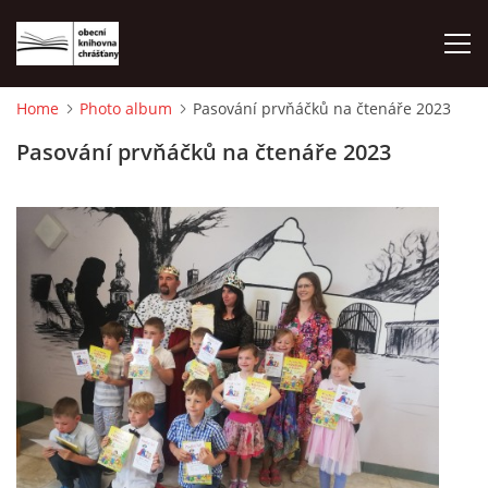
Home
Photo album
Pasování prvňáčků na čtenáře 2023
HOME
Pasování prvňáčků na čtenáře 2023
PHOTO ALBUM
© 2026 eStránky.cz
|
WebSlice
|
Print
|
Updated: 2026-08-01
|
Up ↑