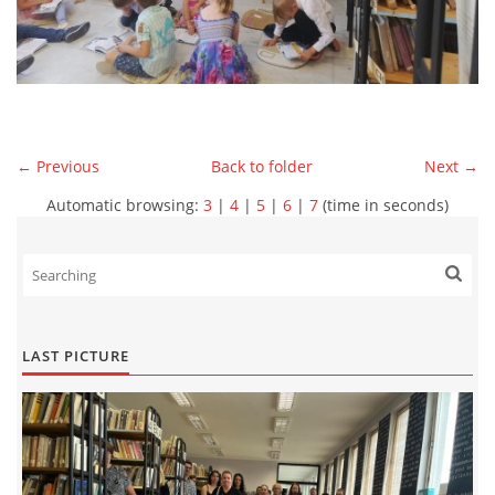
← Previous
Back to folder
Next →
Automatic browsing:
3
|
4
|
5
|
6
|
7
(time in seconds)
LAST PICTURE