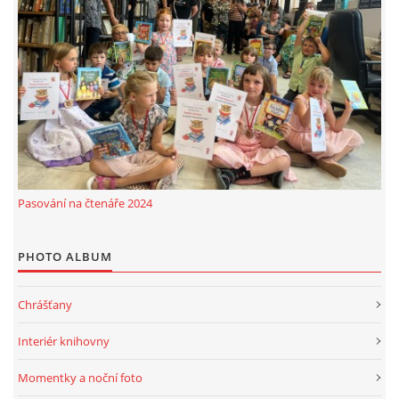
Pasování na čtenáře 2024
PHOTO ALBUM
Chrášťany
Interiér knihovny
Momentky a noční foto