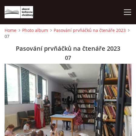
Home
Photo album
Pasování prvňáčků na čtenáře 2023
07
HOME
Pasování prvňáčků na čtenáře 2023
PHOTO ALBUM
07
© 2026 eStránky.cz
|
WebSlice
|
Print
|
Updated: 2026-08-01
|
Up ↑