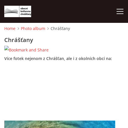
Home
Photo album
Chrášťany
HOME
Chrášťany
PHOTO ALBUM
Více fotek nejenom z Chrášťan, ale i z okolních obcí na:
© 2026 eStránky.cz
|
WebSlice
|
Print
|
Updated: 2026-08-01
|
Up ↑