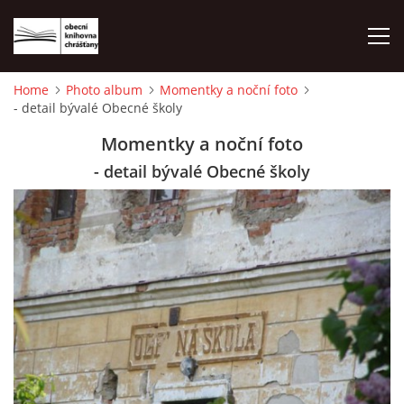
Home
Photo album
Momentky a noční foto
- detail bývalé Obecné školy
HOME
Momentky a noční foto
PHOTO ALBUM
- detail bývalé Obecné školy
© 2026 eStránky.cz
|
WebSlice
|
Print
|
Updated: 2026-08-01
|
Up ↑