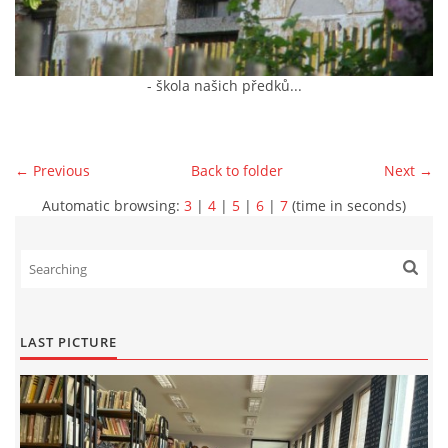
- škola našich předků...
← Previous
Back to folder
Next →
Automatic browsing:
3
|
4
|
5
|
6
|
7
(time in seconds)
LAST PICTURE