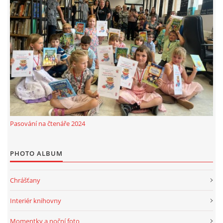
Pasování na čtenáře 2024
PHOTO ALBUM
Chrášťany
Interiér knihovny
Momentky a noční foto