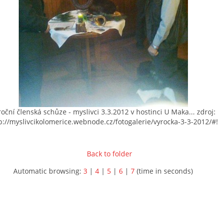
roční členská schůze - myslivci 3.3.2012 v hostinci U Maka... zdroj:
p://myslivcikolomerice.webnode.cz/fotogalerie/vyrocka-3-3-2012/#!
Back to folder
Automatic browsing:
3
|
4
|
5
|
6
|
7
(time in seconds)