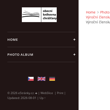
Home
Photo
Výroční člensk
Výroční člensk
HOME
PHOTO ALBUM
© 2026 eStránky.cz
|
WebSlice
|
Print
|
Updated: 2026-08-01
|
Up ↑