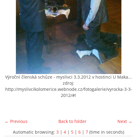
Výroční členská schůze - myslivci 3.3.2012 v hostinci U Maka...
zdroj:
http://myslivcikolomerice.webnode.cz/fotogalerie/vyrocka-3-3-
2012/#!
← Previous
Back to folder
Next →
Automatic browsing:
3
|
4
|
5
|
6
|
7
(time in seconds)