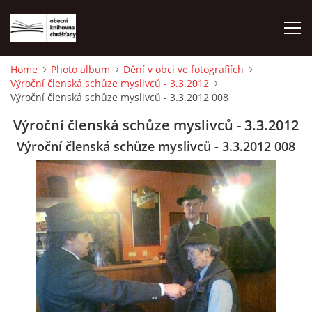
Home
Photo album
Dění v obci ve fotografiích
Výroční členská schůze myslivců - 3.3.2012
HOME
Výroční členská schůze myslivců - 3.3.2012 008
Výroční členská schůze myslivců - 3.3.2012
PHOTO ALBUM
Výroční členská schůze myslivců - 3.3.2012 008
© 2026 eStránky.cz
|
WebSlice
|
Print
|
Updated: 2026-08-01
|
Up ↑