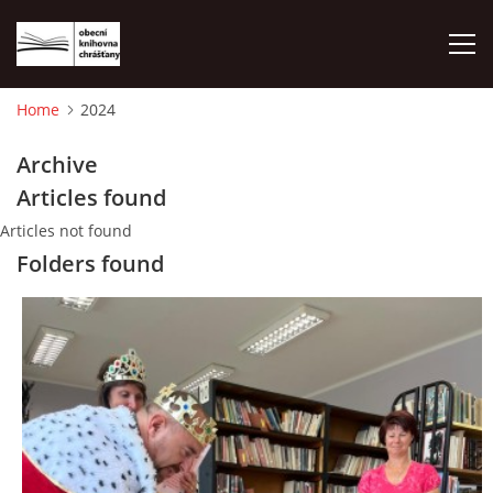
Home
2024
HOME
Archive
Articles found
PHOTO ALBUM
Articles not found
Folders found
© 2026 eStránky.cz
|
WebSlice
|
Print
|
Updated: 2026-08-01
|
Up ↑