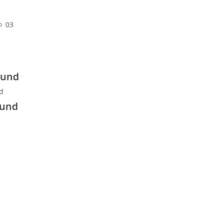
03
ound
nd
ound
d