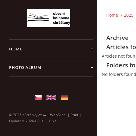
Home
2025
Archive
Articles f
HOME
Articles not fou
Folders f
PHOTO ALBUM
No folders foun
© 2026 eStránky.cz
|
WebSlice
|
Print
|
Updated: 2026-08-01
|
Up ↑